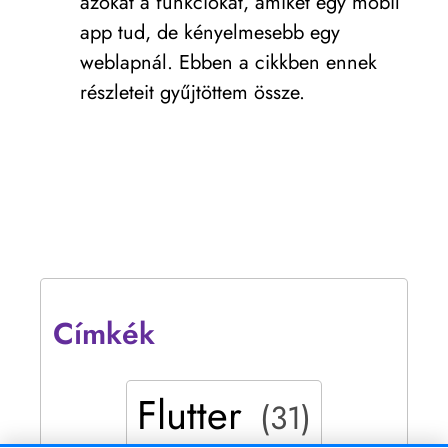
azokat a funkciókat, amiket egy mobil
app tud, de kényelmesebb egy
weblapnál. Ebben a cikkben ennek
részleteit gyűjtöttem össze.
Címkék
Flutter
(31)