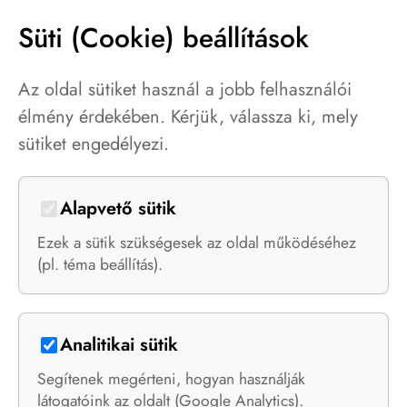
mobile
tervezés
Süti (Cookie) beállítások
(12)
(12)
android
ui-ux
(11)
(11)
Az oldal sütiket használ a jobb felhasználói
élmény érdekében. Kérjük, válassza ki, mely
web
mobil
iOS
(9)
(10)
(8)
sütiket engedélyezi.
cross-platform
fejlesztés
(6)
(6)
Alapvető sütik
low-code
2021-top
(5)
(4)
Ezek a sütik szükségesek az oldal működéséhez
produktivitás
2020-top
(4)
(4)
(pl. téma beállítás).
app
üzlet
Dart
(4)
(3)
(3)
project-management
pwa
(2)
(3)
Analitikai sütik
AI
(2)
Segítenek megérteni, hogyan használják
látogatóink az oldalt (Google Analytics).