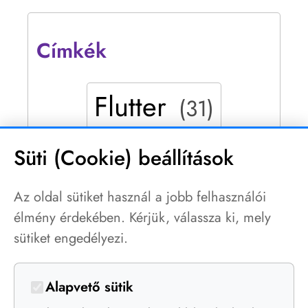
Címkék
Flutter
(31)
mobile
tervezés
(12)
(12)
Süti (Cookie) beállítások
android
ui-ux
(11)
(11)
Az oldal sütiket használ a jobb felhasználói
élmény érdekében. Kérjük, válassza ki, mely
web
mobil
iOS
(9)
(10)
(8)
sütiket engedélyezi.
cross-platform
fejlesztés
(6)
(6)
Alapvető sütik
low-code
2021-top
(5)
(4)