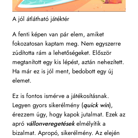
A jól átlátható játéktér
A fenti képen van pár elem, amiket
fokozatosan kaptam meg. Nem egyszerre
zúdította rám a lehetőségeket. Először
megtanított egy kis lépést, aztán nehezített.
Ha már ez is jól ment, bedobott egy új
elemet.
Ez is fontos ismérve a játékosításnak.
Legyen gyors sikerélmény (
quick win
),
érezzem úgy, hogy kapok jutalmat. Ezek az
apró
vállonveregetések
elmélyítik a
bizalmat. Apropó, sikerélmény. Az elején