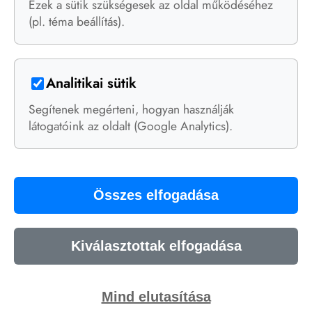
Ezek a sütik szükségesek az oldal működéséhez
produktivitás
2020-top
(4)
(4)
(pl. téma beállítás).
app
üzlet
Dart
(4)
(3)
(3)
project-management
pwa
(2)
(3)
Analitikai sütik
AI
(2)
Segítenek megérteni, hogyan használják
látogatóink az oldalt (Google Analytics).
Social Media
Összes elfogadása
Az alábbi platfromokon elérhetsz.
LinkedIn
•
Facebook
Kiválasztottak elfogadása
© 2026 UI-ra
Adatkezelési
Oldaltérkép
•
Tervezve •
Tájákoztató
🍪
Mind elutasítása