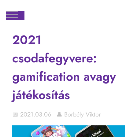
2021
csodafegyvere:
gamification avagy
játékosítás
📅 2021.03.06 - 👤 Borbély Viktor