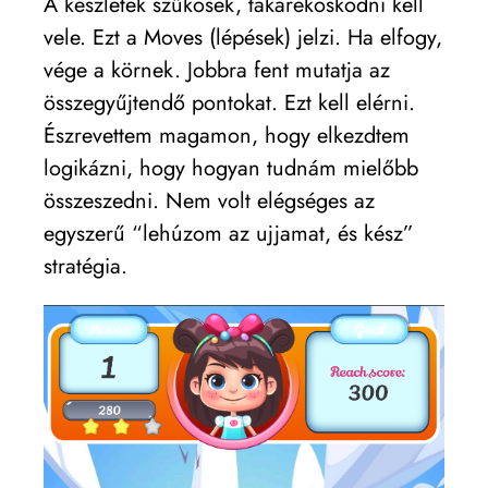
A készletek szűkösek, takarékoskodni kell
vele. Ezt a Moves (lépések) jelzi. Ha elfogy,
vége a körnek. Jobbra fent mutatja az
összegyűjtendő pontokat. Ezt kell elérni.
Észrevettem magamon, hogy elkezdtem
logikázni, hogy hogyan tudnám mielőbb
összeszedni. Nem volt elégséges az
egyszerű “lehúzom az ujjamat, és kész”
stratégia.