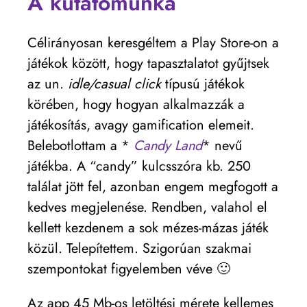
A kutatómunka
Célirányosan keresgéltem a Play Store-on a
játékok között, hogy tapasztalatot gyűjtsek
az un.
idle/casual click
típusú játékok
körében, hogy hogyan alkalmazzák a
játékosítás, avagy gamification elemeit.
Belebotlottam a *
Candy Land
* nevű
játékba. A “candy” kulcsszóra kb. 250
találat jött fel, azonban engem megfogott a
kedves megjelenése. Rendben, valahol el
kellett kezdenem a sok mézes-mázas játék
közül. Telepítettem. Szigorúan szakmai
szempontokat figyelemben véve 🙂
Az app 45 Mb-os letöltési mérete kellemes